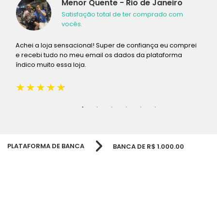
Menor Quente - Rio de Janeiro
Satisfação total de ter comprado com
vocês.
o
Achei a loja sensacional! Super de confiança eu comprei
F
e recebi tudo no meu email os dados da plataforma
f
índico muito essa loja.
PLATAFORMA DE BANCA
BANCA DE R$ 1.000.00